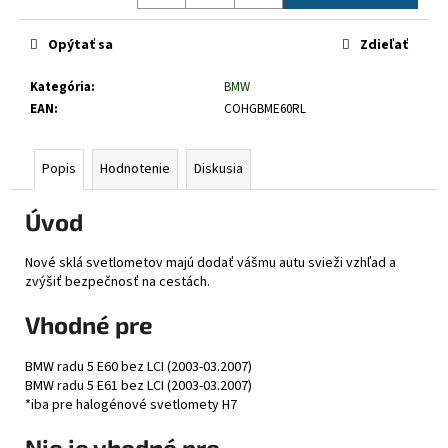
č
Jednotková
a
cena:
Opýtať sa
Zdieľať
m
e
Kategória
:
BMW
EAN
:
COHGBME60RL
Popis
Hodnotenie
Diskusia
Úvod
Nové sklá svetlometov majú dodať vášmu autu svieži vzhľad a
zvýšiť bezpečnosť na cestách.
Vhodné pre
BMW radu 5 E60 bez LCI (2003-03.2007)
BMW radu 5 E61 bez LCI (2003-03.2007)
*iba pre halogénové svetlomety H7
Nie je vhodné pre