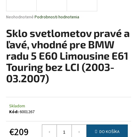
á
j
Priemerné
Neohodnotené
Podrobnosti hodnotenia
s
hodnotenie
produktu
Sklo svetlometov pravé a
ť
je
?
0,0
ľavé, vhodné pre BMW
z
5
radu 5 E60 Limousine E61
hviezdičiek.
Touring bez LCI (2003-
HĽADAŤ
03.2007)
O
d
Skladom
p
Kód:
6001267
o
r
€209
ú
DO KOŠÍKA