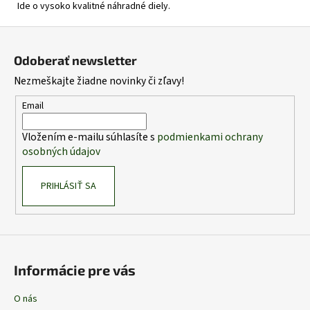
Ide o vysoko kvalitné náhradné diely.
Z
á
Odoberať newsletter
p
Nezmeškajte žiadne novinky či zľavy!
ä
t
Email
i
Vložením e-mailu súhlasíte s
podmienkami ochrany
e
osobných údajov
PRIHLÁSIŤ SA
Informácie pre vás
O nás