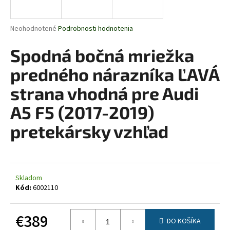
á
j
Priemerné
Neohodnotené
Podrobnosti hodnotenia
s
hodnotenie
produktu
Spodná bočná mriežka
ť
je
?
0,0
predného nárazníka ĽAVÁ
z
5
strana vhodná pre Audi
hviezdičiek.
A5 F5 (2017-2019)
HĽADAŤ
pretekársky vzhľad
O
d
Skladom
p
Kód:
6002110
o
r
€389
ú
DO KOŠÍKA