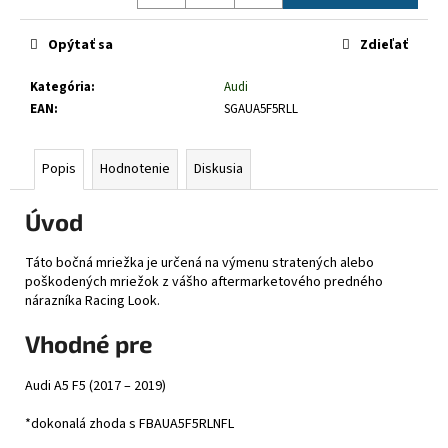
č
Jednotková
a
cena:
Opýtať sa
Zdieľať
m
e
Kategória
:
Audi
EAN
:
SGAUA5F5RLL
Popis
Hodnotenie
Diskusia
Úvod
Táto bočná mriežka je určená na výmenu stratených alebo
poškodených mriežok z vášho aftermarketového predného
nárazníka Racing Look.
Vhodné pre
Audi A5 F5 (2017 – 2019)
*dokonalá zhoda s FBAUA5F5RLNFL