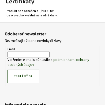
Certifikáty
Produkt bez označenia E/ABE/TUV.
Ide o vysoko kvalitné náhradné diely.
Z
á
Odoberať newsletter
p
Nezmeškajte žiadne novinky či zľavy!
ä
t
Email
i
Vložením e-mailu súhlasíte s
podmienkami ochrany
e
osobných údajov
PRIHLÁSIŤ SA
Informácie pre vás