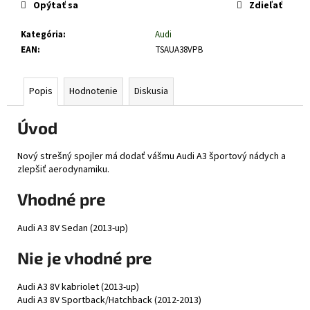
č
Opýtať sa
Zdieľať
a
m
Kategória
:
Audi
e
EAN
:
TSAUA38VPB
Popis
Hodnotenie
Diskusia
Úvod
Nový strešný spojler má dodať vášmu Audi A3 športový nádych a
zlepšiť aerodynamiku.
Vhodné pre
Audi A3 8V Sedan (2013-up)
Nie je vhodné pre
Audi A3 8V kabriolet (2013-up)
Audi A3 8V Sportback/Hatchback (2012-2013)