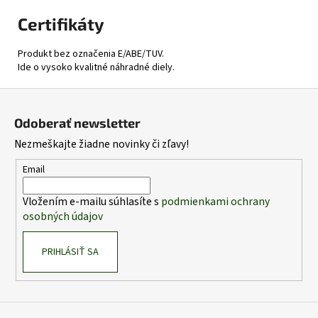
Certifikáty
Produkt bez označenia E/ABE/TUV.
Ide o vysoko kvalitné náhradné diely.
Z
á
Odoberať newsletter
p
Nezmeškajte žiadne novinky či zľavy!
ä
t
Email
i
Vložením e-mailu súhlasíte s
podmienkami ochrany
e
osobných údajov
PRIHLÁSIŤ SA