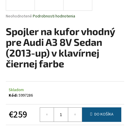
á
j
Priemerné
Neohodnotené
Podrobnosti hodnotenia
s
hodnotenie
produktu
Spojler na kufor vhodný
ť
je
?
0,0
pre Audi A3 8V Sedan
z
5
(2013-up) v klavírnej
hviezdičiek.
čiernej farbe
HĽADAŤ
Skladom
O
Kód:
5997286
d
p
€259
o
DO KOŠÍKA
r
Jednotková
ú
cena: