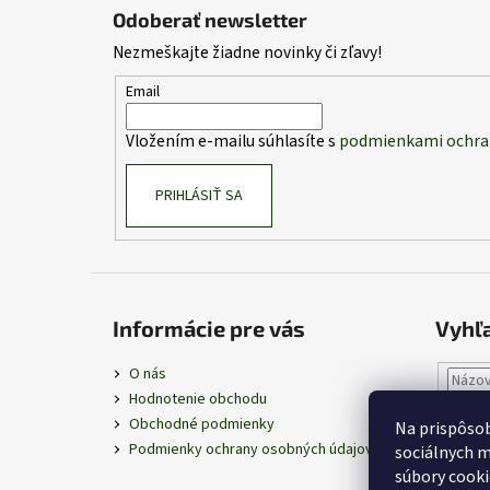
á
Odoberať newsletter
p
Nezmeškajte žiadne novinky či zľavy!
ä
t
Email
i
Vložením e-mailu súhlasíte s
podmienkami ochra
e
PRIHLÁSIŤ SA
Informácie pre vás
Vyhľ
O nás
Hodnotenie obchodu
Obchodné podmienky
Na prispôsob
Podmienky ochrany osobných údajov
sociálnych m
súbory cooki