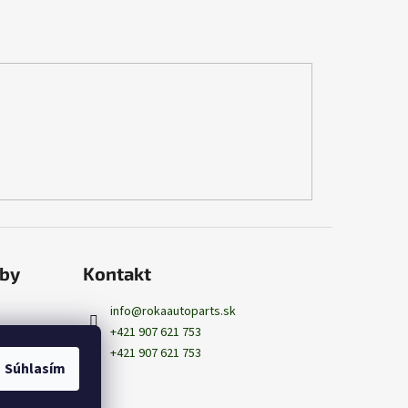
tby
Kontakt
info
@
rokaautoparts.sk
+421 907 621 753
+421 907 621 753
Súhlasím