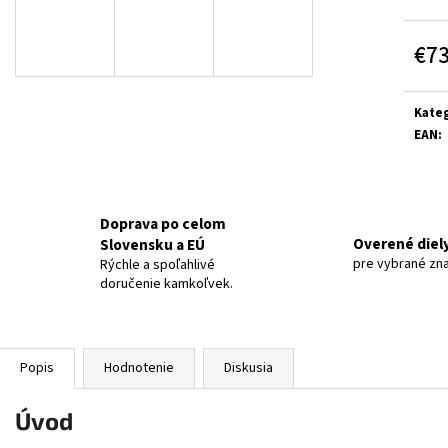
€7
Jedn
cena:
Kateg
EAN
:
Doprava po celom
Overené diel
Slovensku a EÚ
pre vybrané zn
Rýchle a spoľahlivé
doručenie kamkoľvek.
Popis
Hodnotenie
Diskusia
Úvod