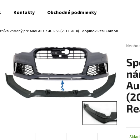
s
Kontakty
Obchodné podmienky
zníka vhodný pre Audi A6 C7 4G RS6 (2011-2018) - doplnok Real Carbon
Čo potrebujete nájsť?
Prieme
Neoho
hodnot
produk
HĽADAŤ
Sp
je
0,0
ná
z
5
Au
Odporúčame
hviezdi
(2
Re
Skla