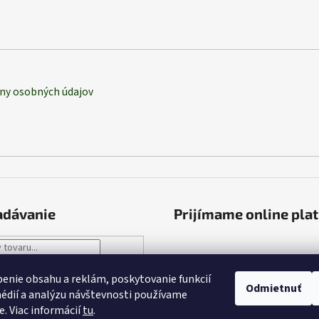
ny osobných údajov
adávanie
Prijímame online pla
HĽADAŤ
enie obsahu a reklám, poskytovanie funkcií
Odmietnuť
édií a analýzu návštevnosti používame
e. Viac informácií
tu
.