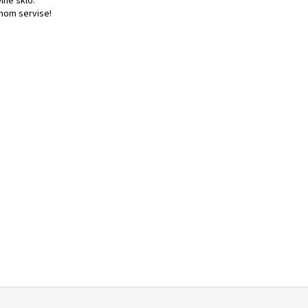
né sklo.
nom servise!