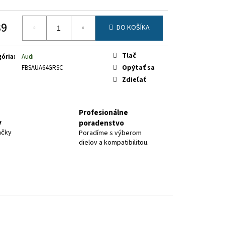
39
DO KOŠÍKA
otková
Tlač
ória
:
Audi
Opýtať sa
FBSAUA64GRSC
Zdieľať
Profesionálne
y
poradenstvo
ačky
Poradíme s výberom
dielov a kompatibilitou.