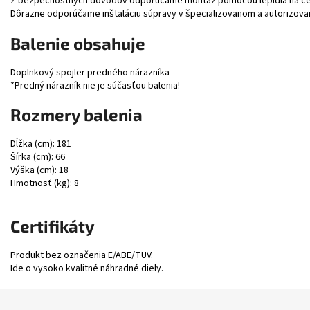
Z bezpečnostných dôvodov odporúčame montáž pomocou lepidla na čel
Dôrazne odporúčame inštaláciu súpravy v špecializovanom a autorizova
Balenie obsahuje
Doplnkový spojler predného nárazníka
*Predný nárazník nie je súčasťou balenia!
Rozmery balenia
Dĺžka (cm): 181
Šírka (cm): 66
Výška (cm): 18
Hmotnosť (kg): 8
Certifikáty
Produkt bez označenia E/ABE/TUV.
Ide o vysoko kvalitné náhradné diely.