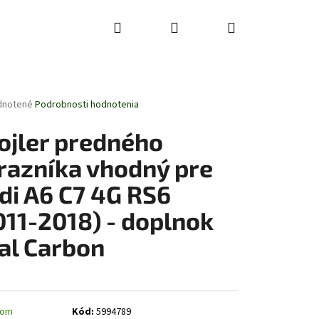
Hľadať
Prihlásenie
Nákupný
košík
rné
dnotené
Podrobnosti hodnotenia
enie
tu
ojler predného
razníka vhodný pre
di A6 C7 4G RS6
čiek.
011-2018) - doplnok
al Carbon
dom
Kód:
5994789