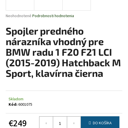
á
j
Priemerné
Neohodnotené
Podrobnosti hodnotenia
s
hodnotenie
produktu
Spojler predného
ť
je
?
0,0
nárazníka vhodný pre
z
5
BMW radu 1 F20 F21 LCI
hviezdičiek.
(2015-2019) Hatchback M
HĽADAŤ
Sport, klavírna čierna
O
d
Skladom
p
Kód:
6001075
o
r
€249
ú
DO KOŠÍKA