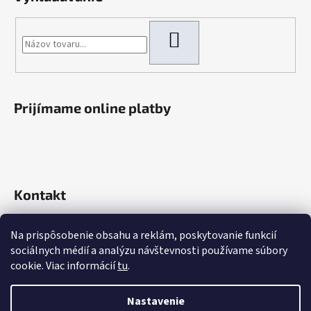
HĽADAŤ
Prijímame online platby
Kontakt
info
@
rokaautoparts.sk
Na prispôsobenie obsahu a reklám, poskytovanie funkcií
+421 907 621 753
sociálnych médií a analýzu návštevnosti používame súbory
+421 907 621 753
cookie. Viac informácií
tu
.
Nastavenie