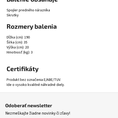
Spojler predného nárazníka
Skrutky
Rozmery balenia
Dĺžka (cm): 190
Šírka (cm): 35
Výška (cm): 20
Hmotnosť (kg): 3
Certifikáty
Produkt bez označenia E/ABE/TUV.
Ide o vysoko kvalitné náhradné diely.
Z
á
Odoberať newsletter
p
Nezmeškajte žiadne novinky či zľavy!
ä