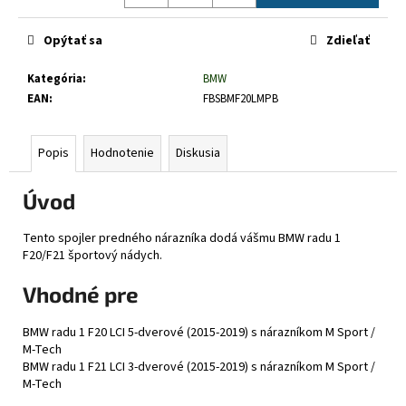
č
Jednotková
a
cena:
Opýtať sa
Zdieľať
m
e
Kategória
:
BMW
EAN
:
FBSBMF20LMPB
Popis
Hodnotenie
Diskusia
Úvod
Tento spojler predného nárazníka dodá vášmu BMW radu 1
F20/F21 športový nádych.
Vhodné pre
BMW radu 1 F20 LCI 5-dverové (2015-2019) s nárazníkom M Sport /
M-Tech
BMW radu 1 F21 LCI 3-dverové (2015-2019) s nárazníkom M Sport /
M-Tech