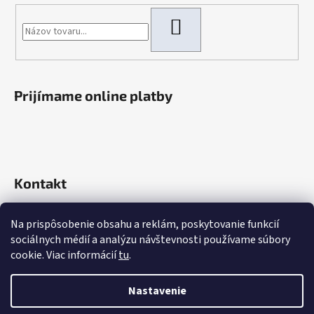
HĽADAŤ
Prijímame online platby
Kontakt
info
@
rokaautoparts.sk
Na prispôsobenie obsahu a reklám, poskytovanie funkcií
+421 907 621 753
sociálnych médií a analýzu návštevnosti používame súbory
+421 907 621 753
cookie. Viac informácií
tu
.
Nastavenie
Vytvoril Shoptet