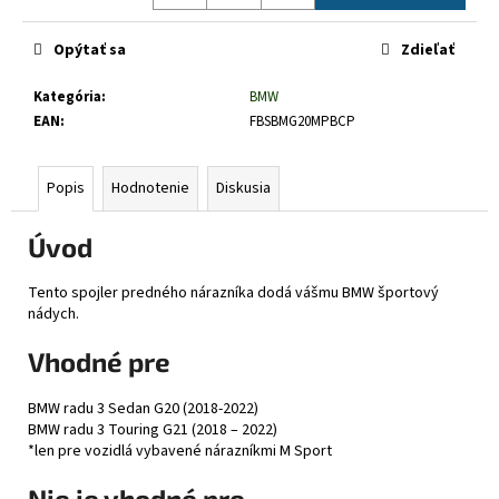
č
Jednotková
a
cena:
Opýtať sa
Zdieľať
m
e
Kategória
:
BMW
EAN
:
FBSBMG20MPBCP
Popis
Hodnotenie
Diskusia
Úvod
Tento spojler predného nárazníka dodá vášmu BMW športový
nádych.
Vhodné pre
BMW radu 3 Sedan G20 (2018-2022)
BMW radu 3 Touring G21 (2018 – 2022)
*len pre vozidlá vybavené nárazníkmi M Sport
Nie je vhodné pre