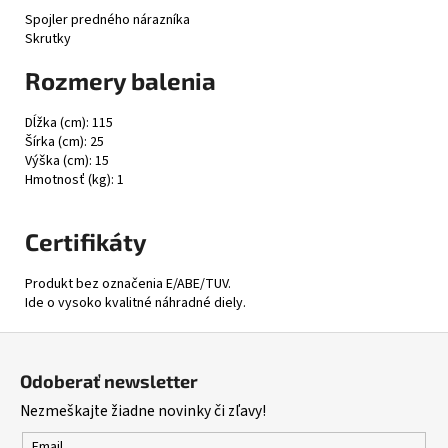
Spojler predného nárazníka
Skrutky
Rozmery balenia
Dĺžka (cm): 115
Šírka (cm): 25
Výška (cm): 15
Hmotnosť (kg): 1
Certifikáty
Produkt bez označenia E/ABE/TUV.
Ide o vysoko kvalitné náhradné diely.
Z
á
Odoberať newsletter
p
Nezmeškajte žiadne novinky či zľavy!
ä
Email