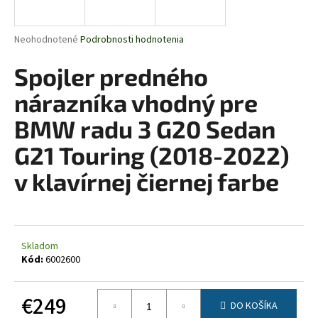
á
j
Priemerné
Neohodnotené
Podrobnosti hodnotenia
s
hodnotenie
produktu
Spojler predného
ť
je
?
0,0
nárazníka vhodný pre
z
5
BMW radu 3 G20 Sedan
hviezdičiek.
G21 Touring (2018-2022)
HĽADAŤ
v klavírnej čiernej farbe
O
d
Skladom
p
Kód:
6002600
o
r
€249
ú
DO KOŠÍKA