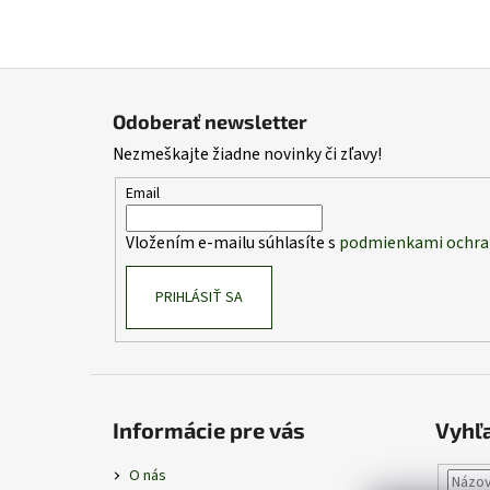
Z
á
Odoberať newsletter
p
Nezmeškajte žiadne novinky či zľavy!
ä
t
Email
i
Vložením e-mailu súhlasíte s
podmienkami ochra
e
PRIHLÁSIŤ SA
Informácie pre vás
Vyhľ
O nás