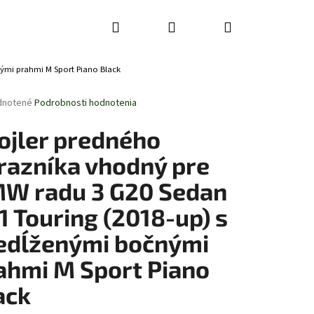
Hľadať
Prihlásenie
Nákupný
nými prahmi M Sport Piano Black
košík
rné
dnotené
Podrobnosti hodnotenia
enie
tu
ojler predného
razníka vhodný pre
W radu 3 G20 Sedan
čiek.
1 Touring (2018-up) s
edĺženými bočnými
ahmi M Sport Piano
ack