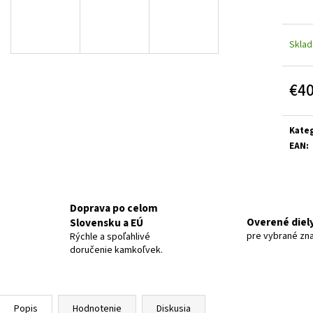
Skla
€4
Jedn
cena:
Kateg
EAN
:
Doprava po celom
Overené diel
Slovensku a EÚ
pre vybrané zn
Rýchle a spoľahlivé
doručenie kamkoľvek.
Popis
Hodnotenie
Diskusia