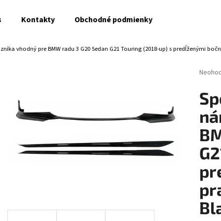
s
Kontakty
Obchodné podmienky
azníka vhodný pre BMW radu 3 G20 Sedan G21 Touring (2018-up) s predĺženými boč
Čo potrebujete nájsť?
Prieme
Neoho
hodnot
produk
HĽADAŤ
Sp
je
0,0
ná
z
5
BM
Odporúčame
hviezdi
G2
pr
pr
Bl