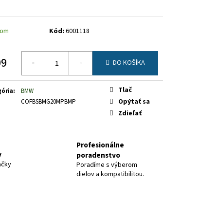
dom
Kód:
6001118
09
DO KOŠÍKA
otková
Tlač
ória
:
BMW
Opýtať sa
COFBSBMG20MPBMP
Zdieľať
Profesionálne
y
poradenstvo
ačky
Poradíme s výberom
dielov a kompatibilitou.