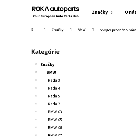
K
Prejsť
na
o
Značky
O ná
obsah
Späť
Späť
š
do
do
í
Domov
Značky
BMW
Spojler predného nár
obchodu
obchodu
k
B
o
Preskočiť
Kategórie
č
kategórie
n
Značky
ý
BMW
p
Rada 3
a
Rada 4
n
Rada 5
e
Rada 7
l
BMW X3
BMW X5
BMW X6
BMW X7