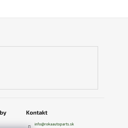
tby
Kontakt
info
@
rokaautoparts.sk