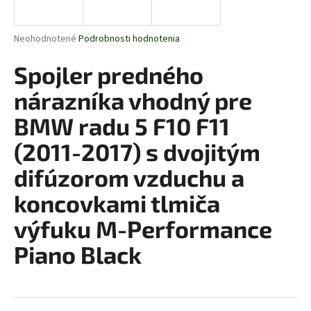
á
j
Priemerné
Neohodnotené
Podrobnosti hodnotenia
s
hodnotenie
produktu
Spojler predného
ť
je
?
0,0
nárazníka vhodný pre
z
5
BMW radu 5 F10 F11
hviezdičiek.
(2011-2017) s dvojitým
HĽADAŤ
difúzorom vzduchu a
koncovkami tlmiča
O
výfuku M-Performance
d
Piano Black
p
o
r
ú