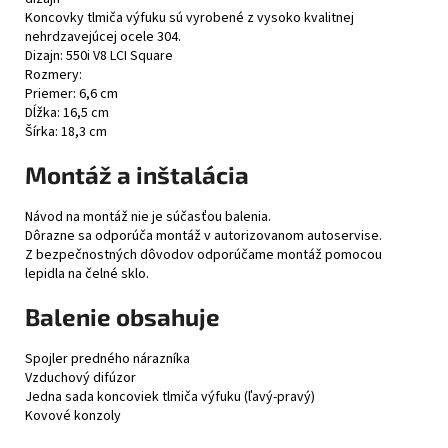
Koncovky tlmiča výfuku sú vyrobené z vysoko kvalitnej
nehrdzavejúcej ocele 304.
Dizajn: 550i V8 LCI Square
Rozmery:
Priemer: 6,6 cm
Dĺžka: 16,5 cm
Šírka: 18,3 cm
Montáž a inštalácia
Návod na montáž nie je súčasťou balenia.
Dôrazne sa odporúča montáž v autorizovanom autoservise.
Z bezpečnostných dôvodov odporúčame montáž pomocou
lepidla na čelné sklo.
Balenie obsahuje
Spojler predného nárazníka
Vzduchový difúzor
Jedna sada koncoviek tlmiča výfuku (ľavý-pravý)
Kovové konzoly