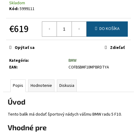
č
Skladom
a
Kód:
5999111
m
e
€619
DO KOŠÍKA
Jednotková
cena:
Opýtať sa
Zdieľať
Kategória
:
BMW
EAN
:
COFBSBMF10MPBRDTYA
Popis
Hodnotenie
Diskusia
Úvod
Tento balík má dodať športový nádych vášmu BMW radu 5 F10.
Vhodné pre