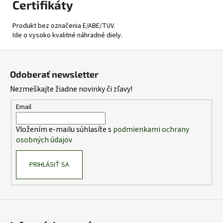
Certifikáty
Produkt bez označenia E/ABE/TUV.
Ide o vysoko kvalitné náhradné diely.
Z
á
Odoberať newsletter
p
Nezmeškajte žiadne novinky či zľavy!
ä
t
Email
i
Vložením e-mailu súhlasíte s
podmienkami ochrany
e
osobných údajov
PRIHLÁSIŤ SA