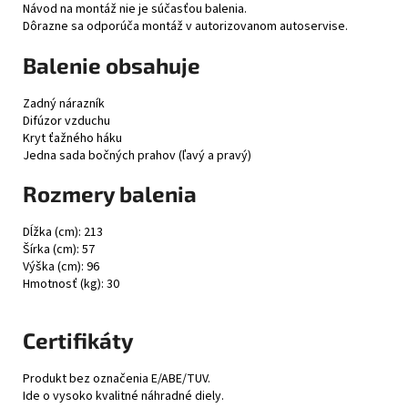
Návod na montáž nie je súčasťou balenia.
Dôrazne sa odporúča montáž v autorizovanom autoservise.
Balenie obsahuje
Zadný nárazník
Difúzor vzduchu
Kryt ťažného háku
Jedna sada bočných prahov (ľavý a pravý)
Rozmery balenia
Dĺžka (cm): 213
Šírka (cm): 57
Výška (cm): 96
Hmotnosť (kg): 30
Certifikáty
Produkt bez označenia E/ABE/TUV.
Ide o vysoko kvalitné náhradné diely.