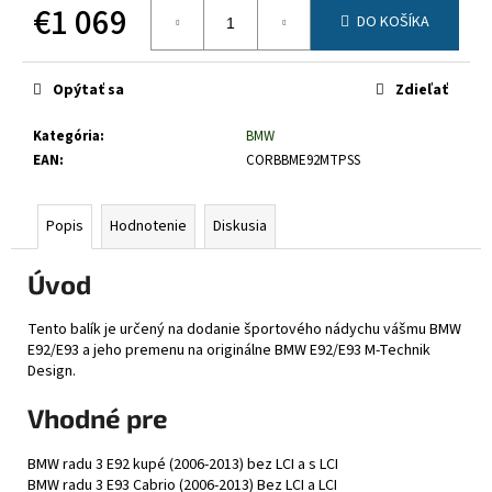
č
€1 069
DO KOŠÍKA
a
Jednotková
m
cena:
e
Opýtať sa
Zdieľať
Kategória
:
BMW
EAN
:
CORBBME92MTPSS
Popis
Hodnotenie
Diskusia
Úvod
Tento balík je určený na dodanie športového nádychu vášmu BMW
E92/E93 a jeho premenu na originálne BMW E92/E93 M-Technik
Design.
Vhodné pre
BMW radu 3 E92 kupé (2006-2013) bez LCI a s LCI
BMW radu 3 E93 Cabrio (2006-2013) Bez LCI a LCI