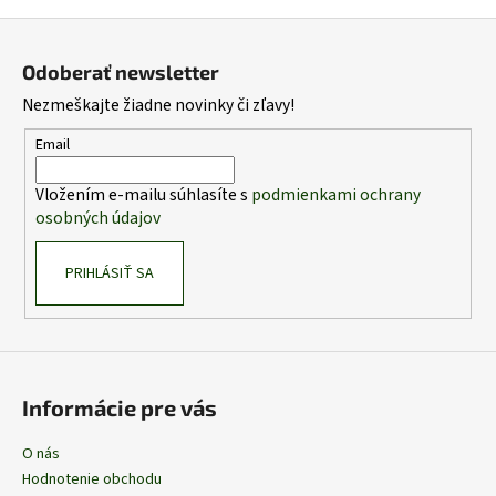
Z
á
Odoberať newsletter
p
Nezmeškajte žiadne novinky či zľavy!
ä
t
Email
i
Vložením e-mailu súhlasíte s
podmienkami ochrany
e
osobných údajov
PRIHLÁSIŤ SA
Informácie pre vás
O nás
Hodnotenie obchodu