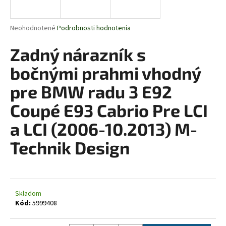
á
j
Priemerné
Neohodnotené
Podrobnosti hodnotenia
s
hodnotenie
produktu
Zadný nárazník s
ť
je
?
0,0
bočnými prahmi vhodný
z
5
pre BMW radu 3 E92
hviezdičiek.
Coupé E93 Cabrio Pre LCI
HĽADAŤ
a LCI (2006-10.2013) M-
Technik Design
O
d
p
o
Skladom
Kód:
5999408
r
ú