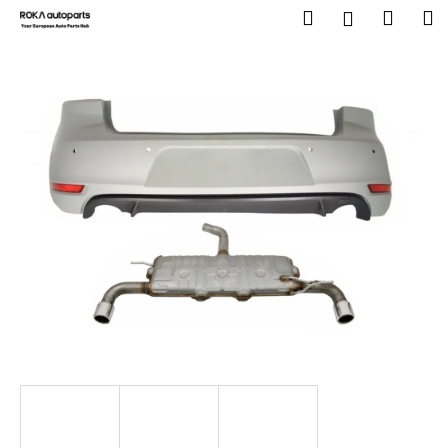
K
Prejsť
Hľadať
Nákup
M
Prihlásenie
na
o
obsah
Späť
Späť
košík
š
í
Č
k
o
p
o
t
r
e
b
u
j
e
t
e
n