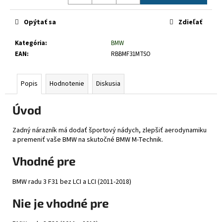
č
Jednotková
a
cena:
Opýtať sa
Zdieľať
m
e
Kategória
:
BMW
EAN
:
RBBMF31MTSO
Popis
Hodnotenie
Diskusia
Úvod
Zadný nárazník má dodať športový nádych, zlepšiť aerodynamiku
a premeniť vaše BMW na skutočné BMW M-Technik.
Vhodné pre
BMW radu 3 F31 bez LCI a LCI (2011-2018)
Nie je vhodné pre