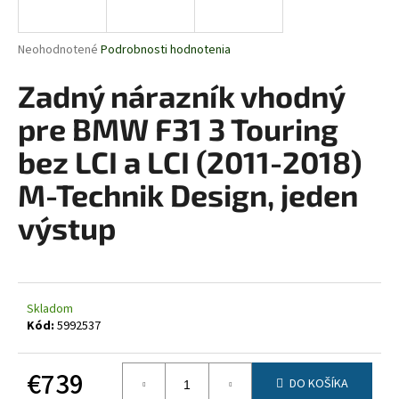
á
j
Priemerné
Neohodnotené
Podrobnosti hodnotenia
s
hodnotenie
produktu
Zadný nárazník vhodný
ť
je
?
0,0
pre BMW F31 3 Touring
z
5
bez LCI a LCI (2011-2018)
hviezdičiek.
M-Technik Design, jeden
HĽADAŤ
výstup
O
d
Skladom
p
Kód:
5992537
o
r
€739
ú
DO KOŠÍKA