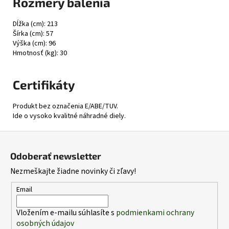
Rozmery balenia
Dĺžka (cm): 213
Šírka (cm): 57
Výška (cm): 96
Hmotnosť (kg): 30
Certifikáty
Produkt bez označenia E/ABE/TUV.
Ide o vysoko kvalitné náhradné diely.
Z
á
Odoberať newsletter
p
Nezmeškajte žiadne novinky či zľavy!
ä
t
Email
i
Vložením e-mailu súhlasíte s
podmienkami ochrany
e
osobných údajov