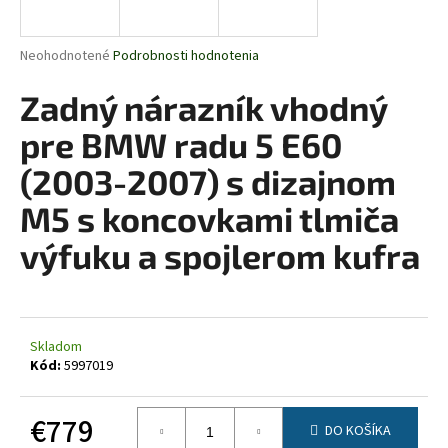
á
j
Priemerné
Neohodnotené
Podrobnosti hodnotenia
s
hodnotenie
produktu
Zadný nárazník vhodný
ť
je
?
0,0
pre BMW radu 5 E60
z
5
(2003-2007) s dizajnom
hviezdičiek.
M5 s koncovkami tlmiča
HĽADAŤ
výfuku a spojlerom kufra
O
d
Skladom
p
Kód:
5997019
o
r
€779
ú
DO KOŠÍKA