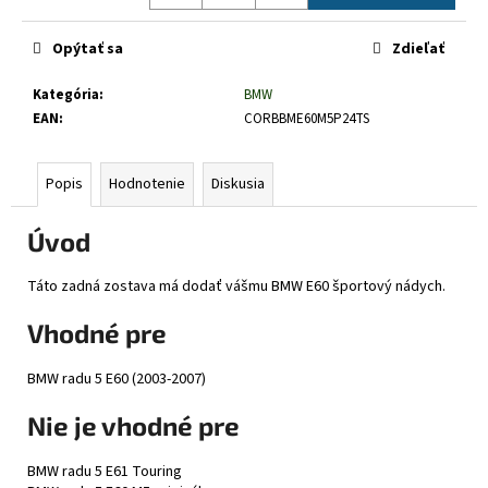
č
Jednotková
a
cena:
Opýtať sa
Zdieľať
m
e
Kategória
:
BMW
EAN
:
CORBBME60M5P24TS
Popis
Hodnotenie
Diskusia
Úvod
Táto zadná zostava má dodať vášmu BMW E60 športový nádych.
Vhodné pre
BMW radu 5 E60 (2003-2007)
Nie je vhodné pre
BMW radu 5 E61 Touring