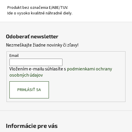
Produkt bez označenia E/ABE/TUV.
Ide o vysoko kvalitné náhradné diely.
Z
á
Odoberať newsletter
p
Nezmeškajte žiadne novinky či zľavy!
ä
t
Email
i
Vložením e-mailu súhlasíte s
podmienkami ochrany
e
osobných údajov
PRIHLÁSIŤ SA
Informácie pre vás