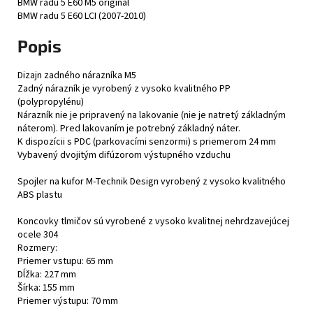
BMW radu 5 E60 M5 originál
BMW radu 5 E60 LCI (2007-2010)
Popis
Dizajn zadného nárazníka M5
Zadný nárazník je vyrobený z vysoko kvalitného PP
(polypropylénu)
Nárazník nie je pripravený na lakovanie (nie je natretý základným
náterom). Pred lakovaním je potrebný základný náter.
K dispozícii s PDC (parkovacími senzormi) s priemerom 24 mm
Vybavený dvojitým difúzorom výstupného vzduchu
Spojler na kufor M-Technik Design vyrobený z vysoko kvalitného
ABS plastu
Koncovky tlmičov sú vyrobené z vysoko kvalitnej nehrdzavejúcej
ocele 304
Rozmery:
Priemer vstupu: 65 mm
Dĺžka: 227 mm
Šírka: 155 mm
Priemer výstupu: 70 mm