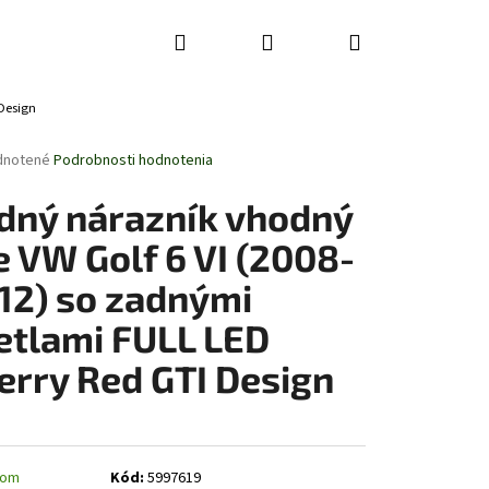
Hľadať
Prihlásenie
Nákupný
Design
košík
rné
dnotené
Podrobnosti hodnotenia
enie
tu
dný nárazník vhodný
e VW Golf 6 VI (2008-
12) so zadnými
čiek.
etlami FULL LED
erry Red GTI Design
dom
Kód:
5997619