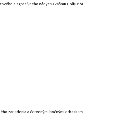
rtového a agresívneho nádychu vášmu Golfu 6 VI.
žného zariadenia a červenými bočnými odrazkami.