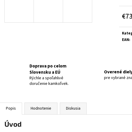
€7
Jedn
cena:
Kateg
EAN
:
Doprava po celom
Overené diel
Slovensku a EÚ
pre vybrané zn
Rýchle a spoľahlivé
doručenie kamkoľvek.
Popis
Hodnotenie
Diskusia
Úvod