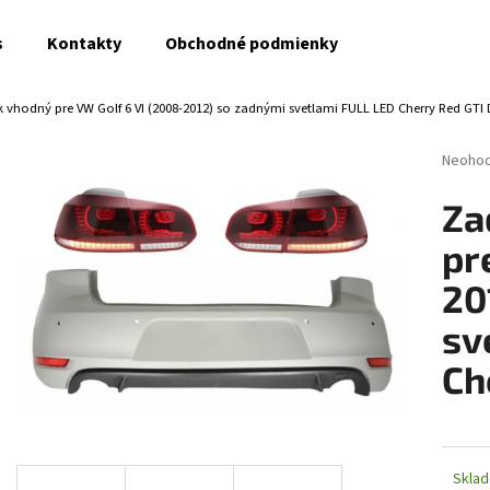
s
Kontakty
Obchodné podmienky
 vhodný pre VW Golf 6 VI (2008-2012) so zadnými svetlami FULL LED Cherry Red GTI 
Čo potrebujete nájsť?
Prieme
Neoho
hodnot
produk
HĽADAŤ
Za
je
0,0
pr
z
5
20
Odporúčame
hviezdi
sv
Ch
Skla