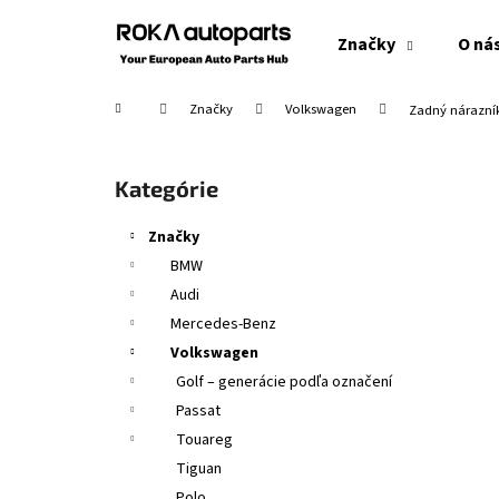
K
Prejsť
na
o
Značky
O ná
obsah
Späť
Späť
š
do
do
í
Domov
Značky
Volkswagen
Zadný nárazník
obchodu
obchodu
k
B
o
Preskočiť
Kategórie
č
kategórie
n
Značky
ý
BMW
p
Audi
a
Mercedes-Benz
n
Volkswagen
e
Golf – generácie podľa označení
l
Passat
Touareg
Tiguan
Polo