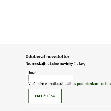
Z
á
Odoberať newsletter
p
Nezmeškajte žiadne novinky či zľavy!
ä
t
Email
i
Vložením e-mailu súhlasíte s
podmienkami ochra
e
PRIHLÁSIŤ SA