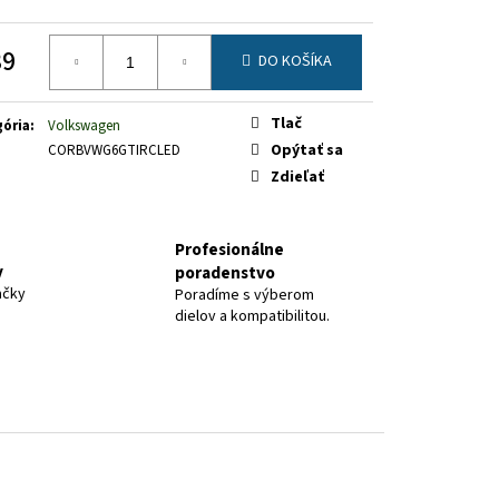
39
DO KOŠÍKA
otková
Tlač
ória
:
Volkswagen
Opýtať sa
CORBVWG6GTIRCLED
Zdieľať
Profesionálne
y
poradenstvo
ačky
Poradíme s výberom
dielov a kompatibilitou.