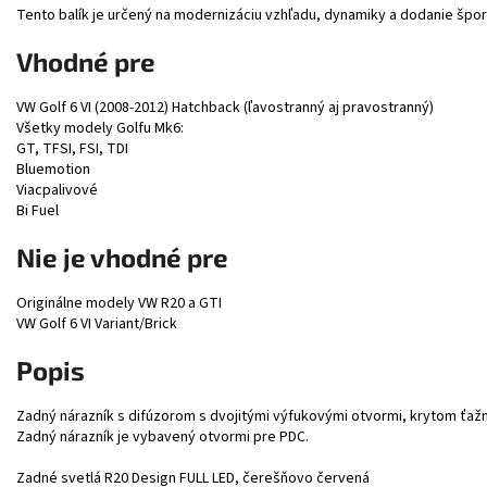
Tento balík je určený na modernizáciu vzhľadu, dynamiky a dodanie špo
Vhodné pre
VW Golf 6 VI (2008-2012) Hatchback (ľavostranný aj pravostranný)
Všetky modely Golfu Mk6:
GT, TFSI, FSI, TDI
Bluemotion
Viacpalivové
Bi Fuel
Nie je vhodné pre
Originálne modely VW R20 a GTI
VW Golf 6 VI Variant/Brick
Popis
Zadný nárazník s difúzorom s dvojitými výfukovými otvormi, krytom ťa
Zadný nárazník je vybavený otvormi pre PDC.
Zadné svetlá R20 Design FULL LED, čerešňovo červená